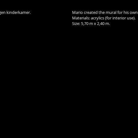
igen kinderkamer.
Mario created the mural for his ow
Materials: acrylics (for interior use).
Size:
5,70 m x 2,40 m
.